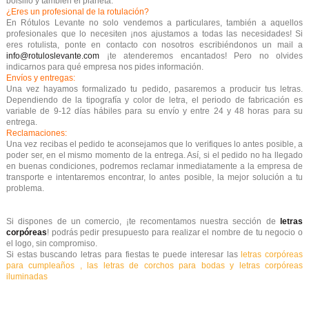
bolsillo y también el planeta.
¿Eres un profesional de la rotulación?
En Rótulos Levante no solo vendemos a particulares, también a aquellos
profesionales que lo necesiten ¡nos ajustamos a todas las necesidades! Si
eres rotulista, ponte en contacto con nosotros escribiéndonos un mail a
info@rotuloslevante.com
¡te atenderemos encantados!
Pero no olvides
indicarnos para qué empresa nos pides información.
Envíos y entregas:
Una vez hayamos formalizado tu pedido, pasaremos a producir tus letras.
Dependiendo de la tipografía y color de letra, el periodo de fabricación es
variable de 9-12 días hábiles para su envío y entre 24 y 48 horas para su
entrega.
Reclamaciones:
Una vez recibas el pedido te aconsejamos que lo verifiques lo antes posible, a
poder ser, en el mismo momento de la entrega. Así, si el pedido no ha llegado
en buenas condiciones, podremos reclamar inmediatamente a la empresa de
transporte e intentaremos encontrar, lo antes posible, la mejor solución a tu
problema.
Si dispones de un comercio, ¡te recomentamos nuestra sección de
letras
corpóreas
! podrás pedir presupuesto para realizar el nombre de tu negocio o
el logo, sin compromiso.
Si estas buscando letras para fiestas te puede interesar las
letras corpóreas
para cumpleaños
, las
letras de corchos para bodas
y
letras corpóreas
iluminadas