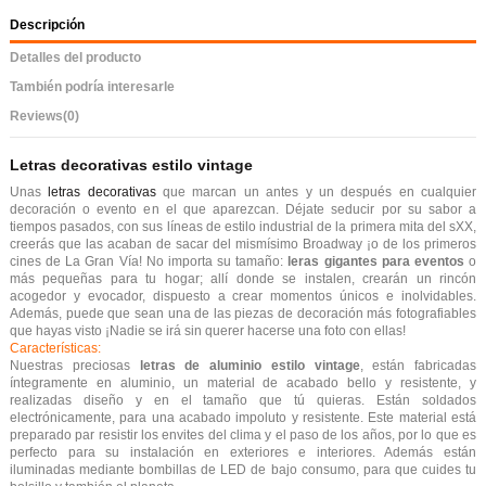
Descripción
Detalles del producto
También podría interesarle
Reviews
(0)
Letras decorativas estilo vintage
Unas
letras decorativas
que marcan un antes y un después en cualquier
decoración o evento en el que aparezcan. Déjate seducir por su sabor a
tiempos pasados, con sus líneas de estilo industrial de la primera mita del sXX,
creerás que las acaban de sacar del mismísimo Broadway ¡o de los primeros
cines de La Gran Vía! No importa su tamaño:
leras gigantes para eventos
o
más pequeñas para tu hogar; allí donde se instalen, crearán un rincón
acogedor y evocador, dispuesto a crear momentos únicos e inolvidables.
Además, puede que sean una de las piezas de decoración más fotografiables
que hayas visto ¡Nadie se irá sin querer hacerse una foto con ellas!
Características:
Nuestras preciosas
letras de aluminio estilo vintage
, están fabricadas
íntegramente en aluminio, un material de acabado bello y resistente, y
realizadas diseño y en el tamaño que tú quieras. Están soldados
electrónicamente, para una acabado impoluto y resistente. Este material está
preparado par resistir los envites del clima y el paso de los años, por lo que es
perfecto para su instalación en exteriores e interiores. Además están
iluminadas mediante bombillas de LED de bajo consumo, para que cuides tu