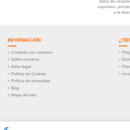
datos de carácter
supresión, portabi
a la dir
INFORMACIÓN
¿TI
Contacta con nosotros
Preg
Sobre nosotros
Env
Aviso legal
Pre
Política de Cookies
Inci
Política de privacidad
Blog
Mapa del sitio