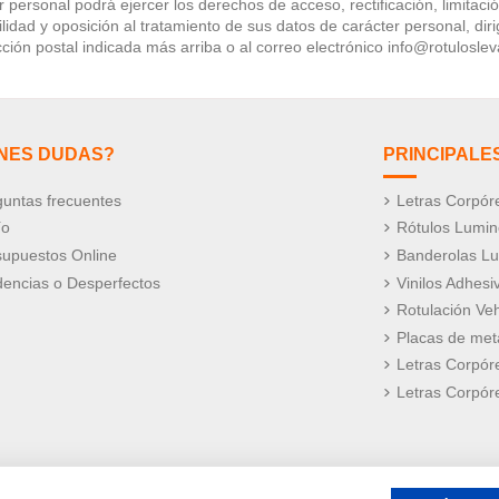
 personal podrá ejercer los derechos de acceso, rectificación, limitaci
lidad y oposición al tratamiento de sus datos de carácter personal, diri
ección postal indicada más arriba o al correo electrónico info@rotulosle
ENES DUDAS?
PRINCIPALE
untas frecuentes
Letras Corpór
ío
Rótulos Lumi
supuestos Online
Banderolas L
dencias o Desperfectos
Vinilos Adhesi
Rotulación Veh
Placas de meta
Letras Corpór
Letras Corpór