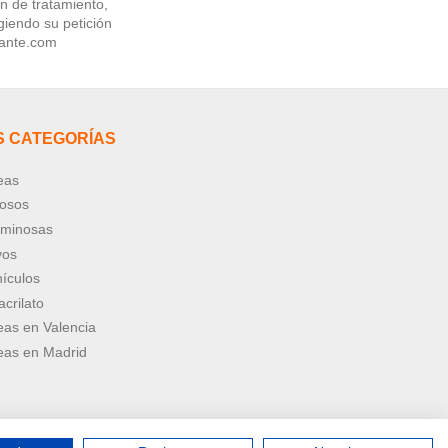
ón de tratamiento,
giendo su petición
vante.com
S CATEGORÍAS
eas
nosos
uminosas
vos
ículos
crilato
eas en Valencia
eas en Madrid