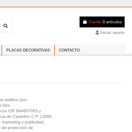
Carrito
0 artículos
Iniciar sesión
PLACAS DECORATIVAS
CONTACTO
o público (por
 lista
. con CIF B44507093 y
ncia de Castellon C.P.:12006,
e marketing y publicidad..
 de protección de