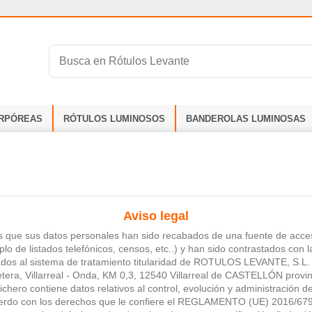
RPÓREAS
RÓTULOS LUMINOSOS
BANDEROLAS LUMINOSAS
Aviso legal
 que sus datos personales han sido recabados de una fuente de acces
lo de listados telefónicos, censos, etc..) y han sido contrastados con la
ados al sistema de tratamiento titularidad de ROTULOS LEVANTE, S.L
retera, Villarreal - Onda, KM 0,3, 12540 Villarreal de CASTELLÓN provi
fichero contiene datos relativos al control, evolución y administración d
rdo con los derechos que le confiere el REGLAMENTO (UE) 2016/679