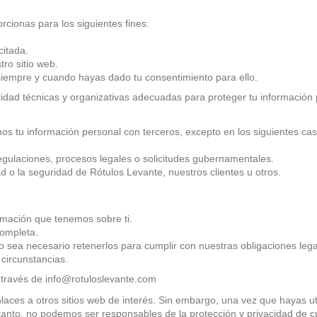
rcionas para los siguientes fines:
citada.
tro sitio web.
siempre y cuando hayas dado tu consentimiento para ello.
 técnicas y organizativas adecuadas para proteger tu información per
 tu información personal con terceros, excepto en los siguientes cas
egulaciones, procesos legales o solicitudes gubernamentales.
 o la seguridad de Rótulos Levante, nuestros clientes u otros.
ormación que tenemos sobre ti.
completa.
no sea necesario retenerlos para cumplir con nuestras obligaciones lega
circunstancias.
 través de info@rotuloslevante.com
aces a otros sitios web de interés. Sin embargo, una vez que hayas ut
tanto, no podemos ser responsables de la protección y privacidad de cu