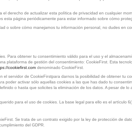
 el derecho de actualizar esta política de privacidad en cualquier mo
es esta página periódicamente para estar informado sobre cómo prote
cidad o sobre cómo manejamos tu información personal, no dudes en co
ies. Para obtener tu consentimiento válido para el uso y el almacenami
a plataforma de gestión del consentimiento: CookieFirst. Esta tecnolo
tps://cookiefirst.com
denominado CookieFirst.
 el servidor de CookieFirstpara darnos la posibilidad de obtener tu co
ara poder activar sólo aquellas cookies a las que has dado tu consen
nido o hasta que solicites la eliminación de los datos. A pesar de lo
equerido para el uso de cookies. La base legal para ello es el artícul
st. Se trata de un contrato exigido por la ley de protección de datos,
 cumplimiento del GDPR.