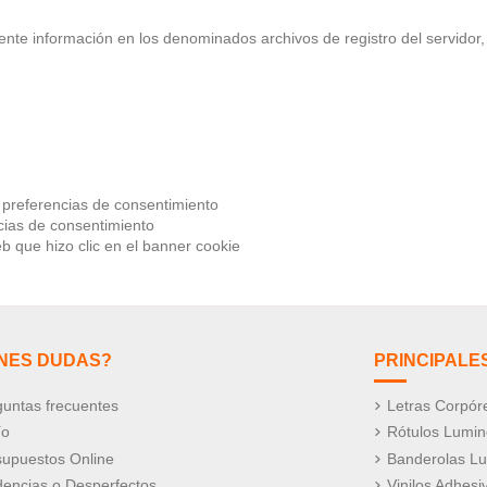
nte información en los denominados archivos de registro del servidor
 preferencias de consentimiento
cias de consentimiento
web que hizo clic en el banner cookie
ENES DUDAS?
PRINCIPALE
untas frecuentes
Letras Corpór
ío
Rótulos Lumi
supuestos Online
Banderolas L
dencias o Desperfectos
Vinilos Adhesi