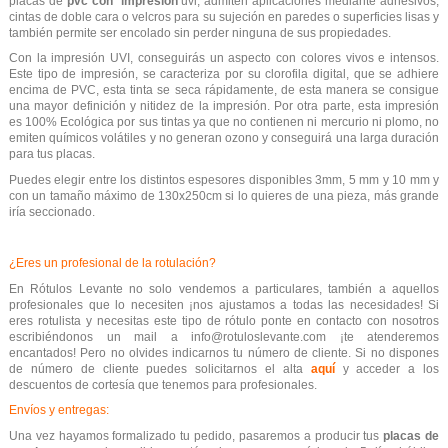
placas de
pvc con impresión
uvi, admiten aplicaciones mediante adhesivos,
cintas de doble cara o velcros para su sujeción en paredes o superficies lisas y
también permite ser encolado sin perder ninguna de sus propiedades.
Con la impresión UVI, conseguirás un aspecto con colores vivos e intensos.
Este tipo de impresión, se caracteriza por su clorofila digital, que se adhiere
encima de PVC, esta tinta se seca rápidamente, de esta manera se consigue
una mayor definición y nitidez de la impresión. Por otra parte, esta impresión
es 100% Ecológica por sus tintas ya que no contienen ni mercurio ni plomo, no
emiten químicos volátiles y no generan ozono y conseguirá una larga duración
para tus placas.
Puedes elegir entre los distintos espesores disponibles 3mm, 5 mm y 10 mm y
con un tamaño máximo de 130x250cm si lo quieres de una pieza, más grande
iría seccionado.
¿Eres un profesional de la rotulación?
En Rótulos Levante no solo vendemos a particulares, también a aquellos
profesionales que lo necesiten ¡nos ajustamos a todas las necesidades! Si
eres rotulista y necesitas este tipo de rótulo ponte en contacto con nosotros
escribiéndonos un mail a info@rotuloslevante.com ¡te atenderemos
encantados! Pero no olvides indicarnos tu número de cliente. Si no dispones
de número de cliente puedes solicitarnos el alta
aquí
y acceder a los
descuentos de cortesía que tenemos para profesionales.
Envíos y entregas:
Una vez hayamos formalizado tu pedido, pasaremos a producir tus
placas de