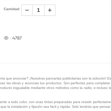
Cantidad:
:
4787
a que anunciar? ¡Nuestras pancartas publicitarias son la solución! Est
apas las obras y anuncias tus productos. Son perfectas para completa
oducto inigualable mediante otros métodos como la radio, e incluso la 
ente a todo color, con unas tintas preparadas para resistir perfectament
ue la instalación y fijación sea fácil y rápida. Solo tendrás que pensar