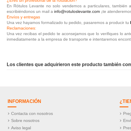
¿Eres un profesional de la rotulación?
En Rótulos Levante no solo vendemos a particulares
, también a
escribiéndonos un mail a
info@rotuloslevante.com
¡te atenderemo
Envíos y entregas
Una vez hayamos formalizado tu pedido, pasaremos a producir tu
Reclamaciones:
Una vez recibas el pedido te aconsejamos que lo verifiques lo an
inmediatamente a la empresa de transporte e intentaremos encontrar
Los clientes que adquirieron este producto también co
INFORMACIÓN
¿TI
Contacta con nosotros
Preg
Sobre nosotros
Env
Aviso legal
Pre