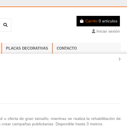
Carrito
0 artículos
Iniciar sesión
PLACAS DECORATIVAS
CONTACTO
d u oferta de gran tamaño, mientras se realiza la rehabilitación de
crear campañas publicitarias. Disponible hasta 3 metros.