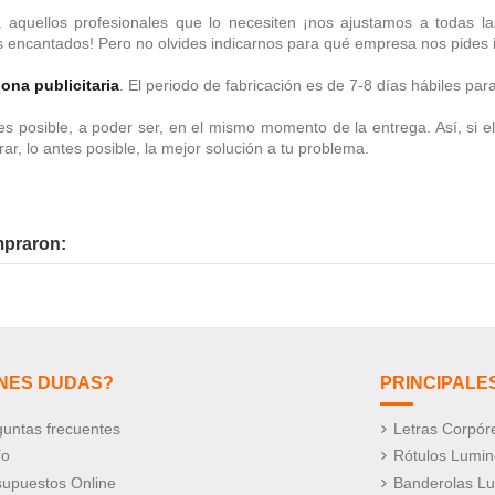
 aquellos profesionales que lo necesiten ¡nos ajustamos a todas la
s encantados!
Pero no olvides indicarnos para qué empresa nos pides 
lona publicitaria
. El periodo de fabricación es de 7-8 días hábiles par
tes posible, a poder ser, en el mismo momento de la entrega. Así, si
, lo antes posible, la mejor solución a tu problema.
mpraron:
ENES DUDAS?
PRINCIPALE
untas frecuentes
Letras Corpór
ío
Rótulos Lumi
supuestos Online
Banderolas L