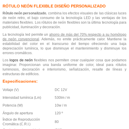
RÓTULO NEÓN FLEXIBLE DISEÑO PERSONALIZADO
Rótulo neón personalizado
, combina los efectos visuales de las clásicas luces
de neón retro, el bajo consumo de la tecnología LED y las ventajas de los
materiales flexibles. Los rótulos de neón flexibles son la última tecnología para
publicidad, iluminación y decoración.
La tecnología led permite un
ahorro de más del 70% respecto a su homólogo
de neón convencional
. Además, no emite prácticamente calor. Mantiene la
estabilidad del color en el transcurso del tiempo ofreciendo una baja
depreciación lumínica, lo que disminuye el mantenimiento y disminuye los
errores cromáticos.
Los
logos de neón
flexibles nos permiten crear cualquier cosa que podamos
imaginar. Proporcionan una banda uniforme de color, ideal para rótulos
luminosos, decoración e interiorismo, señalización, resalte de líneas y
estructuras de edificios.
Especificaciones:
Voltaje (V)
DC 12V
Intensidad lumínica (Lm)
530lm / m
Potencia (W)
10w / m
Ángulo de apertura
120 º
Índice de Reproducción
80
Cromática (C.R.I.)