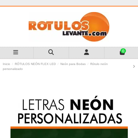
0
Inicio
RÓTULOS NEÓN FLEX LED
Neón para Bodas
Rótulo neón
personalizado