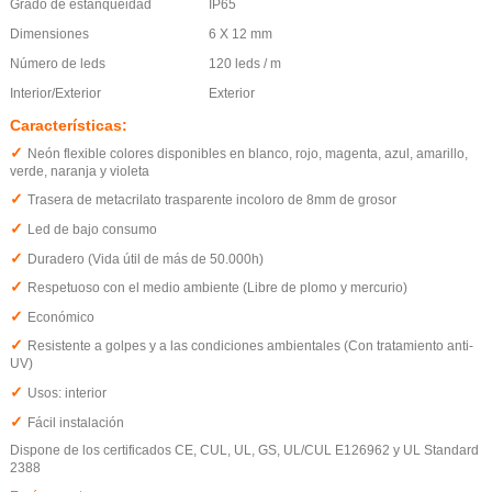
Grado de estanqueidad
IP65
Dimensiones
6 X 12 mm
Número de leds
120 leds / m
Interior/Exterior
Exterior
Características:
✓
Neón flexible colores disponibles en blanco, rojo, magenta, azul, amarillo,
verde, naranja y violeta
✓
Trasera de metacrilato trasparente incoloro de 8mm de grosor
✓
Led de bajo consumo
✓
Duradero (Vida útil de más de 50.000h)
✓
Respetuoso con el medio ambiente (Libre de plomo y mercurio)
✓
Económico
✓
Resistente a golpes y a las condiciones ambientales (Con tratamiento anti-
UV)
✓
Usos: interior
✓
Fácil instalación
Dispone de los certificados CE, CUL, UL, GS, UL/CUL E126962 y UL Standard
2388