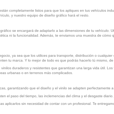
stán completamente listos para que los apliques en tus vehículos indust
ículo, y nuestro equipo de diseño gráfico hará el resto.
gráfico se encargará de adaptarlo a las dimensiones de tu vehículo. U
tética ni la funcionalidad. Además, te enviamos una muestra de cómo q
io, ya sea que los utilices para transporte, distribución o cualquier o
nten tu marca. Y lo mejor de todo es que podrás hacerlo tú mismo, de 
te vinilos duraderos y resistentes que garantizan una larga vida útil. L
áreas urbanas o en terrenos más complicados.
cas, garantizando que el diseño y el vinilo se adapten perfectamente a 
sten el paso del tiempo, las inclemencias del clima y el desgaste diario.
as aplicarlos sin necesidad de contar con un profesional. Te entregamos