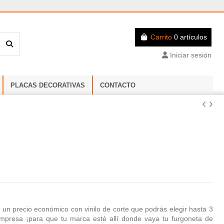
Carrito
0 artículos
Iniciar sesión
PLACAS DECORATIVAS
CONTACTO
a un precio económico con vinilo de corte que podrás elegir hasta 3
empresa ¡para que tu marca esté allí donde vaya tu furgoneta de