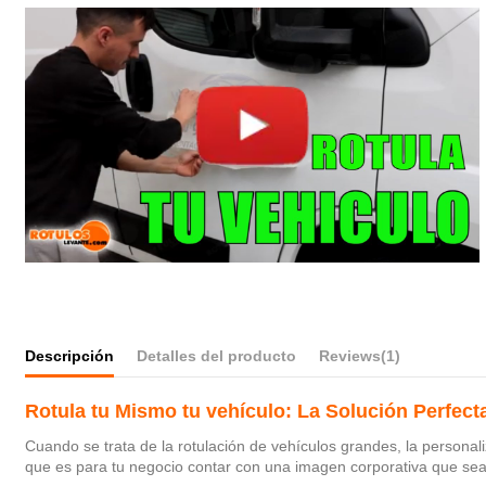
Descripción
Detalles del producto
Reviews
(1)
Rotula tu Mismo tu vehículo: La Solución Perfect
Cuando se trata de la rotulación de vehículos grandes, la personal
que es para tu negocio contar con una imagen corporativa que sea v