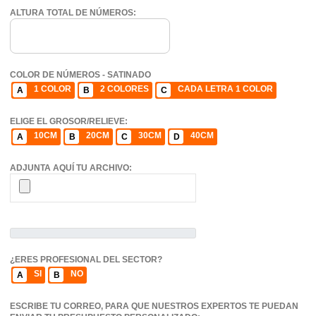
ALTURA TOTAL DE NÚMEROS:
COLOR DE NÚMEROS - SATINADO
1 COLOR
2 COLORES
CADA LETRA 1 COLOR
A
B
C
ELIGE EL GROSOR/RELIEVE:
10CM
20CM
30CM
40CM
A
B
C
D
ADJUNTA AQUÍ TU ARCHIVO:
¿ERES PROFESIONAL DEL SECTOR?
SI
NO
A
B
ESCRIBE TU CORREO, PARA QUE NUESTROS EXPERTOS TE PUEDAN