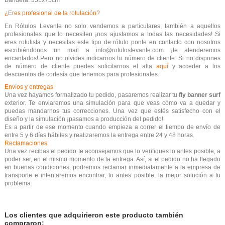
Bandera: 351x75cm
¿Eres profesional de la rotulación?
En Rótulos Levante no solo vendemos a particulares, también a aquellos
profesionales que lo necesiten ¡nos ajustamos a todas las necesidades! Si
eres rotulista y necesitas este tipo de rótulo ponte en contacto con nosotros
escribiéndonos un mail a info@rotuloslevante.com ¡te atenderemos
encantados! Pero no olvides indicarnos tu número de cliente. Si no dispones
de número de cliente puedes solicitarnos el alta
aquí
y acceder a los
descuentos de cortesía que tenemos para profesionales.
Envíos y entregas
Una vez hayamos formalizado tu pedido, pasaremos realizar tu
fly banner surf
exterior. Te enviaremos una simulación para que veas cómo va a quedar y
puedas mandarnos tus correcciones. Una vez que estés satisfecho con el
diseño y la simulación ¡pasamos a producción del pedido!
Es a partir de ese momento cuando empieza a correr el tiempo de envío de
entre 5 y 6 días hábiles y realizaremos la entrega entre 24 y 48 horas.
Reclamaciones:
Una vez recibas el pedido te aconsejamos que lo verifiques lo antes posible, a
poder ser, en el mismo momento de la entrega. Así, si el pedido no ha llegado
en buenas condiciones, podremos reclamar inmediatamente a la empresa de
transporte e intentaremos encontrar, lo antes posible, la mejor solución a tu
problema.
Los clientes que adquirieron este producto también
compraron: