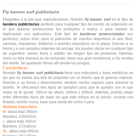
Fly banner surf publicitario
Elegantes a la par que espectaculares. Nuestro
fly banner surf
es el tipo de
bandera publicitarias
perfecto para cualquier tipo de evento de exteriores en
el que quieras promocionar tus productos o marca o para mostrar tu
implicación con patrocinios. Este tipo de
banderas promocionales
son
perfectos, sobre todo, para el patrocinio de eventos deportivos al aire libre:
carreras, maratones, triatlones o eventos deportivos en la playa. Gracias a su
forma y a sus variados sistemas de anclaje, los puedes ubicar en cualquier tipo
de superficie: arena, tierra o asfalto sin ningún tipo de problema. Además,
como su tela impresa es de polyester, tiene una gran resistencia a los envites
del viento. Se quedarán firmes allí donde los pongas.
Características:
Nuestro
fly banner surf publicitario
tiene una estructura y base metálicas en
las que se monta una tela de polyester con el diseño que tú quieras impreso.
Gracias a su forma y dimensiones, tendrás mucho espacio para plasmar tu
diseño. Te ofrecemos tres tipos de tamaños para que te quedes con el que
mejor se te ajuste: 290cm de altura, 340cm y 400cm. Además, podrás elegir
entre diferentes tipos de base sin que esto influya en el precio: cruceta con
flotador, tornillo rosca, base para rueda de coche o pica.
Medidas disponibles:
M:
altura total 290cm
Bandera: 226x55cm
L:
altura total 340cm
Bandera: 272x65cm
XL:
altura total 400cm