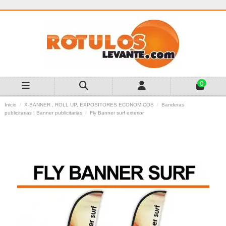
0
Inicio
X-BANNER , ROLL UP, EXPOSITORES ECONOMICOS
Banderas
publicitarias | Banner publicitarias
Fly Banner surf exterior