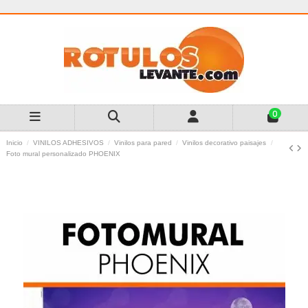
0
Inicio
VINILOS ADHESIVOS
Vinilos para pared
Vinilos decorativo paisajes
Foto mural personalizado PHOENIX