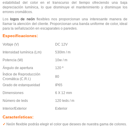
estabilidad del color en el transcurso del tiempo ofreciendo una baja
depreciación lumínica, lo que disminuye el mantenimiento y disminuye los
errores cromáticos.
Los
logos de neón
flexibles nos proporcionan una interesante manera de
llamar la atención del cliente. Proporcionan una banda uniforme de color, ideal
para la señalización en escaparates o paredes.
Especificaciones:
Voltaje (V)
DC 12V
Intensidad lumínica (Lm)
530lm / m
Potencia (W)
10w / m
Ángulo de apertura
120 º
Índice de Reproducción
80
Cromática (C.R.I.)
Grado de estanqueidad
IP65
Dimensiones
6 X 12 mm
Número de leds
120 leds / m
Interior/Exterior
Exterior
Características:
✓
Neón flexible podrás elegir el color que desees de nuestra gama de colores.