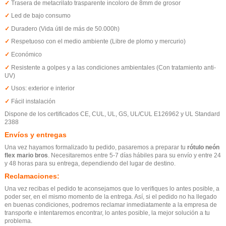
✓
Trasera de metacrilato trasparente incoloro de 8mm de grosor
✓
Led de bajo consumo
✓
Duradero (Vida útil de más de 50.000h)
✓
Respetuoso con el medio ambiente (Libre de plomo y mercurio)
✓
Económico
✓
Resistente a golpes y a las condiciones ambientales (Con tratamiento anti-
UV)
✓
Usos: exterior e interior
✓
Fácil instalación
Dispone de los certificados CE, CUL, UL, GS, UL/CUL E126962 y UL Standard
2388
Envíos y entregas
Una vez hayamos formalizado tu pedido, pasaremos a preparar tu
rótulo neón
flex mario bros
. Necesitaremos entre 5-7 días hábiles para su envío y entre 24
y 48 horas para su entrega, dependiendo del lugar de destino.
R
eclamaciones:
Una vez recibas el pedido te aconsejamos que lo verifiques lo antes posible, a
poder ser, en el mismo momento de la entrega. Así, si el pedido no ha llegado
en buenas condiciones, podremos reclamar inmediatamente a la empresa de
transporte e intentaremos encontrar, lo antes posible, la mejor solución a tu
problema.