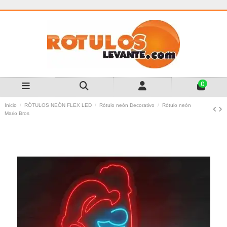
0
Inicio
RÓTULOS NEÓN FLEX LED
Rótulo neón Decorativo
Rótulo neón
Mario Bros