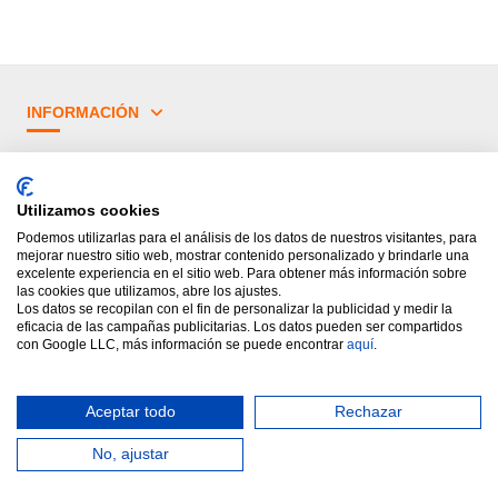
INFORMACIÓN
¿TIENES DUDAS?
Utilizamos cookies
PRINCIPALES CATEGORÍAS
Podemos utilizarlas para el análisis de los datos de nuestros visitantes, para
mejorar nuestro sitio web, mostrar contenido personalizado y brindarle una
excelente experiencia en el sitio web. Para obtener más información sobre
las cookies que utilizamos, abre los ajustes.
Los datos se recopilan con el fin de personalizar la publicidad y medir la
eficacia de las campañas publicitarias. Los datos pueden ser compartidos
con Google LLC, más información se puede encontrar
aquí
.
Aceptar todo
Rechazar
Diseñado por Rótulos Levante.
Todos los derechos reservados.
Ayuda
No, ajustar
Añadir al Carrito
online