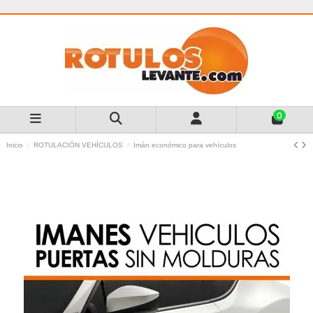
0
Inicio
ROTULACIÓN VEHÍCULOS
Imán económico para vehículos