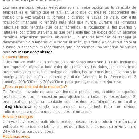
Los
imanes para rotular vehículos
son la mejor opción su tu vehículo de
empresa es el mismo que el familiar. Si lo que quieres es desconectar del
trabajo una vez acabes tu jornada o cuando te vayas de viaje, con esta
rotulación imantada lo tendrás más fácil que nunca. Durante las jornadas
laborales solo tendrás que dejar adherida la rotulación a tus puertas y
laterales, con todas las ventajas que tiene este tipo de exposición: un alcance
increíble, exposición gratuita, ubicuidad… Y una vez termines de trabajar ¡a
desconectar! Solo tendrás que retirar el imán, guardarlo y volverlo a colocar
cuando lo necesites. te recordamos que disponemos una variedad de vinilos
para
rotulacion de vehículos
.
Características:
Estos
rótulos imán
están realizados sobre
vinilo imantado
. En ellos incluimos
una impresión digital a todo color de tu diseño y tus datos, con unas tintas
preparadas para resistir el trasiego del tráfico, las inclemencias del tiempo y la
manipulación del imán al ponerlo y quitarlo. Además, te lo ofrecemos en 2
tamaños 200x300mm y 300x400mm para que elijas el que mejor te va.
¿Eres un profesional de la rotulación?
En Rótulos Levante no solo vendemos a particulares
, también a aquellos
profesionales que lo necesiten ¡nos ajustamos a todas las necesidades! Si
eres rotulista, ponte en contacto con nosotros escribiéndonos un mail a
info@rotuloslevante.com
¡te atenderemos encantados!
Pero no olvides
indicarnos para qué empresa nos pides información.
Envíos y entregas
Una vez hayamos formalizado tu pedido, pasaremos a producir tu
imán para
vehículo
. El periodo de fabricación es de 5 días hábiles para su envío y entre
24 y 48 horas para su entrega.
Reclamaciones: