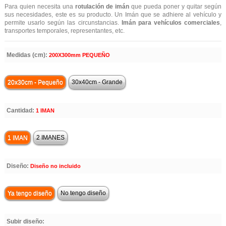
Para quien necesita una
rotulación de imán
que pueda poner y quitar según
sus necesidades, este es su producto. Un Imán que se adhiere al vehículo y
permite usarlo según las circunstancias.
Imán para vehículos comerciales
,
transportes temporales, representantes, etc.
Medidas (cm):
200X300mm PEQUEÑO
20x30cm - Pequeño
30x40cm - Grande
Cantidad:
1 IMAN
1 IMAN
2 IMANES
Diseño:
Diseño no incluido
Ya tengo diseño
No tengo diseño
Subir diseño: