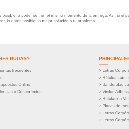
es posible, a poder ser, en el mismo momento de la entrega. Así, si e
, lo antes posible, la mejor solución a tu problema.
ENES DUDAS?
PRINCIPALE
untas frecuentes
Letras Corpór
ío
Rótulos Lumi
supuestos Online
Banderolas L
dencias o Desperfectos
Vinilos Adhesi
Rotulación Veh
Placas de meta
Letras Corpór
Letras Corpór