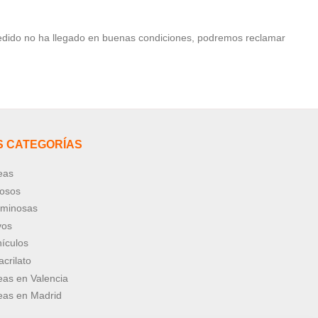
l pedido no ha llegado en buenas condiciones, podremos reclamar
S CATEGORÍAS
eas
nosos
uminosas
vos
ículos
crilato
eas en Valencia
eas en Madrid