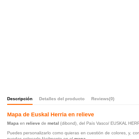
Descripción
Detalles del producto
Reviews
(0)
Mapa de Euskal Herria en relieve
Mapa
en
relieve
de
metal
(dibond), del País Vasco/ EUSKAL HERRI
Puedes personalizarlo como quieras en cuestión de colores, y, c
puedas colocarlo fácilmente en el
mapa
.