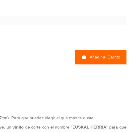
Añadir al Carrito
cm). Para que puedas elegir el que más te guste.
eve
, un
vinilo
de corte con el nombre “
EUSKAL HERRIA
” para que