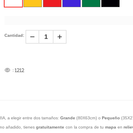
Cantidad:
:
1212
A, a elegir entre dos tamaños:
Grande
(80X63cm) o
Pequeño
(35X27
omo añadido, tienes
gratuitamente
con la compra de tu
mapa
en
reli