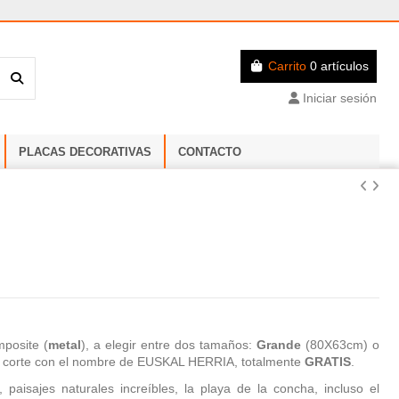
Carrito
0 artículos
Iniciar sesión
PLACAS DECORATIVAS
CONTACTO
posite (
metal
), a elegir entre dos tamaños:
Grande
(80X63cm) o
 corte con el nombre de EUSKAL HERRIA, totalmente
GRATIS
.
 paisajes naturales increíbles, la playa de la concha, incluso el