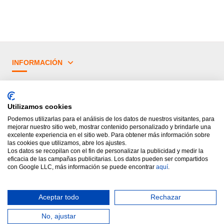
INFORMACIÓN
¿TIENES DUDAS?
Utilizamos cookies
PRINCIPALES CATEGORÍAS
Podemos utilizarlas para el análisis de los datos de nuestros visitantes, para
mejorar nuestro sitio web, mostrar contenido personalizado y brindarle una
excelente experiencia en el sitio web. Para obtener más información sobre
las cookies que utilizamos, abre los ajustes.
Los datos se recopilan con el fin de personalizar la publicidad y medir la
eficacia de las campañas publicitarias. Los datos pueden ser compartidos
con Google LLC, más información se puede encontrar
aquí
.
Aceptar todo
Rechazar
Diseñado por Rótulos Levante.
Todos los derechos reservados.
Ayuda
No, ajustar
Añadir al Carrito