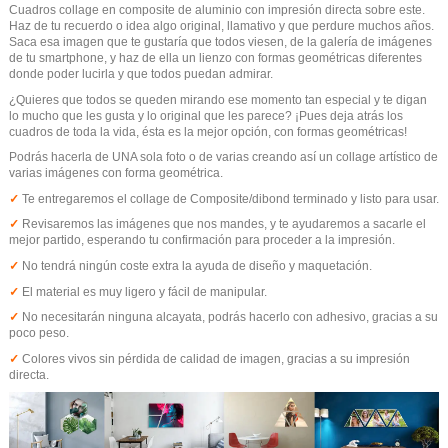
Cuadros collage en composite de aluminio con impresión directa sobre este.
Haz de tu recuerdo o idea algo original, llamativo y que perdure muchos años.
Saca esa imagen que te gustaría que todos viesen, de la galería de imágenes
de tu smartphone, y haz de ella un lienzo con formas geométricas diferentes
donde poder lucirla y que todos puedan admirar.
¿Quieres que todos se queden mirando ese momento tan especial y te digan
lo mucho que les gusta y lo original que les parece? ¡Pues deja atrás los
cuadros de toda la vida, ésta es la mejor opción, con formas geométricas!
Podrás hacerla de UNA sola foto o de varias creando así un collage artístico de
varias imágenes con forma geométrica.
✓
Te entregaremos el collage de Composite/dibond terminado y listo para usar.
✓
Revisaremos las imágenes que nos mandes, y te ayudaremos a sacarle el
mejor partido, esperando tu confirmación para proceder a la impresión.
✓
No tendrá ningún coste extra la ayuda de diseño y maquetación.
✓
El material es muy ligero y fácil de manipular.
✓
No necesitarán ninguna alcayata, podrás hacerlo con adhesivo, gracias a su
poco peso.
✓
Colores vivos sin pérdida de calidad de imagen, gracias a su impresión
directa.