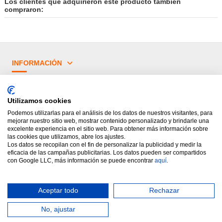
Los clientes que adquirieron este producto también
compraron:
INFORMACIÓN
¿TIENES DUDAS?
Utilizamos cookies
PRINCIPALES CATEGORÍAS
Podemos utilizarlas para el análisis de los datos de nuestros visitantes, para
mejorar nuestro sitio web, mostrar contenido personalizado y brindarle una
excelente experiencia en el sitio web. Para obtener más información sobre
las cookies que utilizamos, abre los ajustes.
Los datos se recopilan con el fin de personalizar la publicidad y medir la
eficacia de las campañas publicitarias. Los datos pueden ser compartidos
con Google LLC, más información se puede encontrar
aquí
.
Aceptar todo
Rechazar
Diseñado por Rótulos Levante.
Todos los derechos reservados.
No, ajustar
Ayuda online
Añadir al Carrito