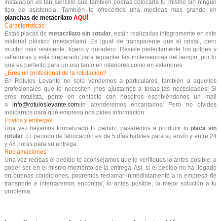
instalación es tan sencillo que también podrás colocarla tú mismo sin ningún
tipo de asistencia. También te ofrecemos una medidas mas grande en
planchas de metacrilato
AQUÍ
.
Características:
Estas placas de
metacrilato sin rotular
, están realizadas íntegramente en este
material plástico (metacrilato). Es igual de transparente que el cristal, pero
mucho más resistente, ligero y duradero. Resiste perfectamente los golpes y
ralladuras y está preparado para aguantar las inclemencias del tiempo, por lo
que es perfecto para un uso tanto en interiores como en exteriores.
¿Eres un profesional de la rotulación?
En Rótulos Levante no solo vendemos a particulares
, también a aquellos
profesionales que lo necesiten ¡nos ajustamos a todas las necesidades! Si
eres rotulista, ponte en contacto con nosotros escribiéndonos un mail
a
info@rotuloslevante.com
¡te atenderemos encantados!
Pero no olvides
indicarnos para qué empresa nos pides información.
Envíos y entregas
Una vez hayamos formalizado tu pedido, pasaremos a producir tu
placa sin
rotular
. El periodo de fabricación es de 5 días hábiles para su envío y entre 24
y 48 horas para su entrega.
Reclamaciones:
Una vez recibas el pedido te aconsejamos que lo verifiques lo antes posible, a
poder ser, en el mismo momento de la entrega. Así, si el pedido no ha llegado
en buenas condiciones, podremos reclamar inmediatamente a la empresa de
transporte e intentaremos encontrar, lo antes posible, la mejor solución a tu
problema.