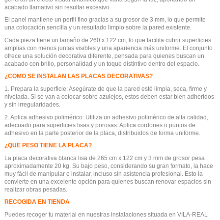
acabado llamativo sin resultar excesivo.
El panel mantiene un perfil fino gracias a su grosor de 3 mm, lo que permite
una colocación sencilla y un resultado limpio sobre la pared existente.
Cada pieza tiene un tamaño de 260 x 122 cm, lo que facilita cubrir superficies
amplias con menos juntas visibles y una apariencia más uniforme. El conjunto
ofrece una solución decorativa diferente, pensada para quienes buscan un
acabado con brillo, personalidad y un toque distintivo dentro del espacio.
¿COMO SE INSTALAN LAS PLACAS DECORATIVAS?
1. Prepara la superficie: Asegúrate de que la pared esté limpia, seca, firme y
nivelada. Si se van a colocar sobre azulejos, estos deben estar bien adheridos
y sin irregularidades.
2. Aplica adhesivo polimérico: Utiliza un adhesivo polimérico de alta calidad,
adecuado para superficies lisas y porosas. Aplica cordones o puntos de
adhesivo en la parte posterior de la placa, distribuidos de forma uniforme.
¿QUE PESO TIENE LA PLACA?
La placa decorativa blanca lisa de 265 cm x 122 cm y 3 mm de grosor pesa
aproximadamente 20 kg. Su bajo peso, considerando su gran formato, la hace
muy fácil de manipular e instalar, incluso sin asistencia profesional. Esto la
convierte en una excelente opción para quienes buscan renovar espacios sin
realizar obras pesadas.
RECOGIDA EN TIENDA
Puedes recoger tu material en nuestras instalaciones situada en VILA-REAL