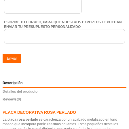
ESCRIBE TU CORREO, PARA QUE NUESTROS EXPERTOS TE PUEDAN
ENVIAR TU PRESUPUESTO PERSONALIZADO
Enviar
Descripción
Detalles del producto
Reviews
(0)
PLACA DECORATIVA ROSA PERLADO
La
placa rosa perlado
se caracteriza por un acabado metalizado en tono
rosado que incorpora partículas finas brillantes. Estos pequeños destellos
generan un efecto visual dinámico que varía según la luz, aportando un