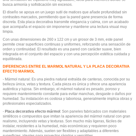
busca armonía y sofisticación sin excesos.
El diseño se apoya en un juego sutil de matices que añade profundidad sin
contrastes marcados, permitiendo que la pared gane presencia de forma
discreta. Esta placa decorativa transmite elegancia y calma, con un acabado
que acompaña el espacio sin imponerse y mantiene una lectura visual muy
limpia.
Con unas dimensiones de 260 x 122 cm y un grosor de 3 mm, este panel
permite crear superficies continuas y uniformes, reforzando una sensación de
orden y continuidad. El resultado es una pared con carácter suave, bien
integrada en el conjunto del espacio y con una percepción estética cuidada y
equilibrada.
DIFERENCIAS ENTRE EL MARMOL NATURAL Y LA PLACA DECORATIVA
EFECTO MARMOL
- Mármol natural: Es una piedra natural extraída de canteras, conocida por su
belleza única, vetas y textura. Cada pieza es única y ofrece una apariencia
auténtica y lujosa. Sin embargo, el mármol natural es pesado, poroso y
requiere mantenimiento constante para evitar manchas, desgaste o daños por
humedad. Su instalación es costosa y laboriosa, generalmente implica obras y
profesionales especializados.
-
Placa decorativa efecto mármol
: Son paneles fabricados con materiales
sintéticos o compuestos que imitan la apariencia del mármol natural con gran
realismo, incluyendo vetas y texturas. Son mucho más ligeras, fáciles de
instalar, resistentes a la humedad, más económicas y requieren poco
mantenimiento. Además, suelen ser flexibles y adaptables a diferentes
superficies, ideales para proyectos rápidos y versátiles.