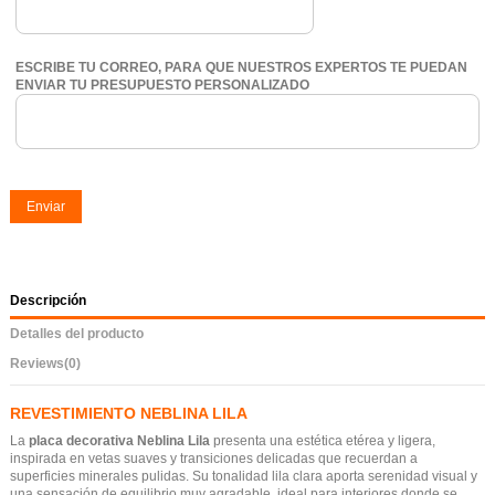
ESCRIBE TU CORREO, PARA QUE NUESTROS EXPERTOS TE PUEDAN
ENVIAR TU PRESUPUESTO PERSONALIZADO
Enviar
Descripción
Detalles del producto
Reviews
(0)
REVESTIMIENTO NEBLINA LILA
La
placa decorativa Neblina Lila
presenta una estética etérea y ligera,
inspirada en vetas suaves y transiciones delicadas que recuerdan a
superficies minerales pulidas. Su tonalidad lila clara aporta serenidad visual y
una sensación de equilibrio muy agradable, ideal para interiores donde se