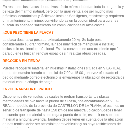
En resumen, las placas decorativas efecto mármol brindan toda la elegancia y
belleza del mármol natural, pero con la gran ventaja de ser mucho más
prácticas, económicas y fáciles de instalar. Son ligeras, resistentes y requieren
un mantenimiento mínimo, convirtiéndolas en la opción ideal para quienes
buscan un acabado sofisticado sin complicaciones ni altos costos.
¿QUE PESO TIENE LA PLACA?
La placa decorativa pesa aproximadamente 20 kg. Su bajo peso,
considerando su gran formato, la hace muy fácil de manipular e instalar,
incluso sin asistencia profesional. Esto la convierte en una excelente opción
para quienes buscan renovar espacios sin realizar obras pesadas.
RECOGIDA EN TIENDA
Puedes recoger tu material en nuestras instalaciones situada en VILA-REAL
dentro de nuestro horario comercial de 7:00 a 15:00 , una vez efectuado el
pedido mediante correo electrónico te enviaremos la ubicación de recogida de
material con un código de carga.
ENVIO TRANSPORTE PROPIO
Disponemos de vehículos los cuales te podrán transportar tus placas
marmoleadas de pvc hasta la puerta de tu casa, nos encontramos en VILA-
REAL un pueblo de la provincia de CASTELLON DE LA PLANA, ofrecemos un
servicio de transporte de hasta 150 km desde nuestra ubicación, debes tener
en cuenta que el material se entrega a puerta de calle, es decir no subimos
material a ninguna vivienda. También debes tener en cuenta que la ubicación
de nos remitas debe ser accesible para vehículos y no haya restricciones de