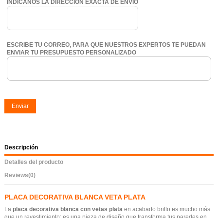
INDÍCANOS LA DIRECCIÓN EXACTA DE ENVÍO
ESCRIBE TU CORREO, PARA QUE NUESTROS EXPERTOS TE PUEDAN
ENVIAR TU PRESUPUESTO PERSONALIZADO
Enviar
Descripción
Detalles del producto
Reviews
(0)
PLACA DECORATIVA BLANCA VETA PLATA
La
placa decorativa blanca con vetas plata
en acabado brillo es mucho más
que un revestimiento: es una pieza de diseño que transforma tus paredes en