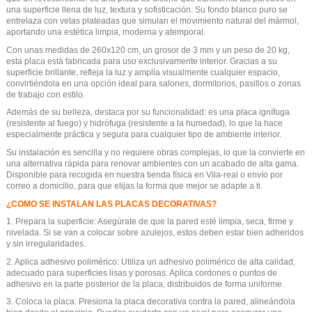
una superficie llena de luz, textura y sofisticación. Su fondo blanco puro se
entrelaza con vetas plateadas que simulan el movimiento natural del mármol,
aportando una estética limpia, moderna y atemporal.
Con unas medidas de 260x120 cm, un grosor de 3 mm y un peso de 20 kg,
esta placa está fabricada para uso exclusivamente interior. Gracias a su
superficie brillante, refleja la luz y amplía visualmente cualquier espacio,
convirtiéndola en una opción ideal para salones, dormitorios, pasillos o zonas
de trabajo con estilo.
Además de su belleza, destaca por su funcionalidad: es una placa ignífuga
(resistente al fuego) y hidrófuga (resistente a la humedad), lo que la hace
especialmente práctica y segura para cualquier tipo de ambiente interior.
Su instalación es sencilla y no requiere obras complejas, lo que la convierte en
una alternativa rápida para renovar ambientes con un acabado de alta gama.
Disponible para recogida en nuestra tienda física en Vila-real o envío por
correo a domicilio, para que elijas la forma que mejor se adapte a ti.
¿COMO SE INSTALAN LAS PLACAS DECORATIVAS?
1. Prepara la superficie: Asegúrate de que la pared esté limpia, seca, firme y
nivelada. Si se van a colocar sobre azulejos, estos deben estar bien adheridos
y sin irregularidades.
2. Aplica adhesivo polimérico: Utiliza un adhesivo polimérico de alta calidad,
adecuado para superficies lisas y porosas. Aplica cordones o puntos de
adhesivo en la parte posterior de la placa, distribuidos de forma uniforme.
3. Coloca la placa: Presiona la placa decorativa contra la pared, alineándola