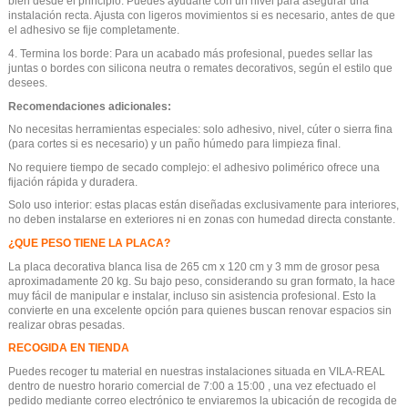
bien desde el principio. Puedes ayudarte con un nivel para asegurar una
instalación recta. Ajusta con ligeros movimientos si es necesario, antes de que
el adhesivo se fije completamente.
4. Termina los borde: Para un acabado más profesional, puedes sellar las
juntas o bordes con silicona neutra o remates decorativos, según el estilo que
desees.
Recomendaciones adicionales:
No necesitas herramientas especiales: solo adhesivo, nivel, cúter o sierra fina
(para cortes si es necesario) y un paño húmedo para limpieza final.
No requiere tiempo de secado complejo: el adhesivo polimérico ofrece una
fijación rápida y duradera.
Solo uso interior: estas placas están diseñadas exclusivamente para interiores,
no deben instalarse en exteriores ni en zonas con humedad directa constante.
¿QUE PESO TIENE LA PLACA?
La placa decorativa blanca lisa de 265 cm x 120 cm y 3 mm de grosor pesa
aproximadamente 20 kg. Su bajo peso, considerando su gran formato, la hace
muy fácil de manipular e instalar, incluso sin asistencia profesional. Esto la
convierte en una excelente opción para quienes buscan renovar espacios sin
realizar obras pesadas.
RECOGIDA EN TIENDA
Puedes recoger tu material en nuestras instalaciones situada en VILA-REAL
dentro de nuestro horario comercial de 7:00 a 15:00 , una vez efectuado el
pedido mediante correo electrónico te enviaremos la ubicación de recogida de