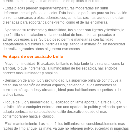
perfectamente el agua, manteniéndose en óptimas condiciones.
- Estas placas pueden soportar temperaturas moderadas sin sufrir
deformaciones ni pérdida de color. Esto las hace perfectas para su instalación
en zonas cercanas a electrodomésticos, como las cocinas, aunque no están
diseñadas para soportar calor extremo, como el de las encimeras.
- A pesar de su resistencia y durabilidad, las placas son ligeras y flexibles, lo
que facilita su instalación sin la necesidad de herramientas pesadas o
adhesivos especiales. Su bajo peso permite manejarlas con facilidad,
adaptándose a distintas superficies y agilizando la instalación sin necesidad
de realizar grandes obras ni generar escombros.
Ventajas de ser acabado brillo
- Mayor luminosidad: El acabado brillante refleja tanto la luz natural como la
artificial, lo que incrementa la luminosidad de los espacios, haciéndolos
parecer más iluminados y amplios.
- Sensación de amplitud y profundidad: La superficie brillante contribuye a
crear una sensación de mayor espacio, haciendo que los ambientes se
perciban más grandes y aireados, ideal para habitaciones pequeñas o de
techos bajos.
- Toque de lujo y modernidad: El acabado brillante aporta un aire de lujo y
sofisticación a cualquier entorno, con una apariencia pulida y refinada que se
adapta perfectamente a cualquier estilo decorativo, desde el más
contemporáneo hasta el clásico.
- Fácil mantenimiento: Las superficies brillantes son considerablemente más
fáciles de limpiar que las mate, ya que no retienen polvo, suciedad ni manchas