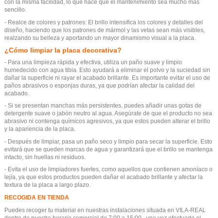
con la misma facilidad, lo que hace que el mantenimiento sea mucho más
sencillo.
- Realce de colores y patrones: El brillo intensifica los colores y detalles del
diseño, haciendo que los patrones de mármol y las vetas sean más visibles,
realzando su belleza y aportando un mayor dinamismo visual a la placa.
¿Cómo limpiar la placa decorativa?
- Para una limpieza rápida y efectiva, utiliza un paño suave y limpio
humedecido con agua tibia. Esto ayudará a eliminar el polvo y la suciedad sin
dañar la superficie ni rayar el acabado brillante. Es importante evitar el uso de
paños abrasivos o esponjas duras, ya que podrían afectar la calidad del
acabado.
- Si se presentan manchas más persistentes, puedes añadir unas gotas de
detergente suave o jabón neutro al agua. Asegúrate de que el producto no sea
abrasivo ni contenga químicos agresivos, ya que estos pueden alterar el brillo
y la apariencia de la placa.
- Después de limpiar, pasa un paño seco y limpio para secar la superficie. Esto
evitará que se queden marcas de agua y garantizará que el brillo se mantenga
intacto, sin huellas ni residuos.
- Evita el uso de limpiadores fuertes, como aquellos que contienen amoníaco o
lejía, ya que estos productos pueden dañar el acabado brillante y afectar la
textura de la placa a largo plazo.
RECOGIDA EN TIENDA
Puedes recoger tu material en nuestras instalaciones situada en VILA-REAL
dentro de nuestro horario comercial de 7:00 a 15:00 , una vez efectuado el