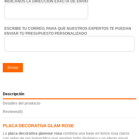
INDÍCANOS LA DIRECCIÓN EXACTA DE ENVÍO
ESCRIBE TU CORREO, PARA QUE NUESTROS EXPERTOS TE PUEDAN
ENVIAR TU PRESUPUESTO PERSONALIZADO
Enviar
Descripción
Detalles del producto
Reviews
(0)
PLACA DECORATIVA GLAM ROSE
La
placa decorativa glamour rosa
combina una base en tonos rosa claros
con vetas de oro holográfico que aportan brillo dinámico y un efecto visual