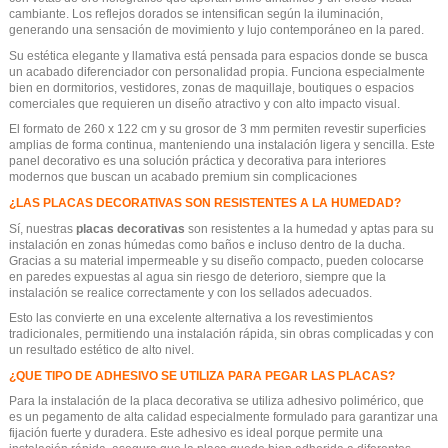
cambiante. Los reflejos dorados se intensifican según la iluminación,
generando una sensación de movimiento y lujo contemporáneo en la pared.
Su estética elegante y llamativa está pensada para espacios donde se busca
un acabado diferenciador con personalidad propia. Funciona especialmente
bien en dormitorios, vestidores, zonas de maquillaje, boutiques o espacios
comerciales que requieren un diseño atractivo y con alto impacto visual.
El formato de 260 x 122 cm y su grosor de 3 mm permiten revestir superficies
amplias de forma continua, manteniendo una instalación ligera y sencilla. Este
panel decorativo es una solución práctica y decorativa para interiores
modernos que buscan un acabado premium sin complicaciones
¿LAS PLACAS DECORATIVAS SON RESISTENTES A LA HUMEDAD?
Sí, nuestras
placas decorativas
son resistentes a la humedad y aptas para su
instalación en zonas húmedas como baños e incluso dentro de la ducha.
Gracias a su material impermeable y su diseño compacto, pueden colocarse
en paredes expuestas al agua sin riesgo de deterioro, siempre que la
instalación se realice correctamente y con los sellados adecuados.
Esto las convierte en una excelente alternativa a los revestimientos
tradicionales, permitiendo una instalación rápida, sin obras complicadas y con
un resultado estético de alto nivel.
¿QUE TIPO DE ADHESIVO SE UTILIZA PARA PEGAR LAS PLACAS?
Para la instalación de la placa decorativa se utiliza adhesivo polimérico, que
es un pegamento de alta calidad especialmente formulado para garantizar una
fijación fuerte y duradera. Este adhesivo es ideal porque permite una