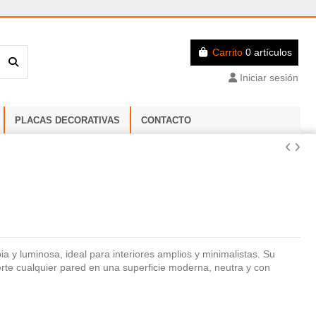
Carrito
0 artículos
Iniciar sesión
PLACAS DECORATIVAS
CONTACTO
ia y luminosa, ideal para interiores amplios y minimalistas. Su
te cualquier pared en una superficie moderna, neutra y con