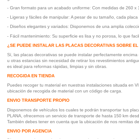
- Gran formato para un acabado uniforme: Con medidas de 260 x 12
- Ligeras y fáciles de manipular: A pesar de su tamaño, cada placa
- Diseños elegantes y variados: Disponemos de una amplia colecció
- Fácil mantenimiento: Su superficie es lisa y no porosa, lo que fa
¿SE PUEDE INSTALAR LAS PLACAS DECORATIVAS SOBRE EL
Sí, las placas decorativas se puede instalar perfectamente encima d
u otras estancias sin necesidad de retirar los revestimientos anti
es ideal para reformas rápidas, limpias y sin obras.
RECOGIDA EN TIENDA
Puedes recoger tu material en nuestras instalaciones situada en V
ubicación de recogida de material con un código de carga.
ENVIO TRANSPORTE PROPIO
Disponemos de vehículos los cuales te podrán transportar tus pl
PLANA, ofrecemos un servicio de transporte de hasta 150 km desde 
También debes tener en cuenta que la ubicación de nos remitas debe
ENVIO POR AGENCIA