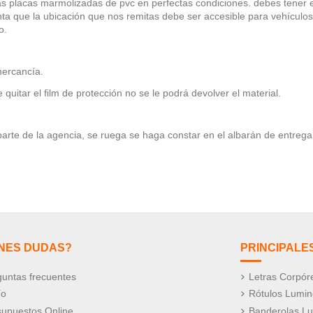
s placas marmolizadas de pvc en perfectas condiciones. debes tener en
a que la ubicación que nos remitas debe ser accesible para vehículos 
o.
mercancía.
uitar el film de protección no se le podrá devolver el material.
 parte de la agencia, se ruega se haga constar en el albarán de entreg
ENES DUDAS?
PRINCIPALE
untas frecuentes
Letras Corpór
ío
Rótulos Lumi
supuestos Online
Banderolas L