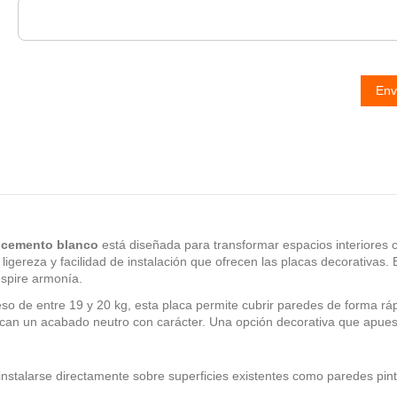
Env
rocemento blanco
está diseñada para transformar espacios interiores 
ligereza y facilidad de instalación que ofrecen las placas decorativas.
espire armonía.
e entre 19 y 20 kg, esta placa permite cubrir paredes de forma rápid
scan un acabado neutro con carácter. Una opción decorativa que apuesta 
instalarse directamente sobre superficies existentes como paredes pint