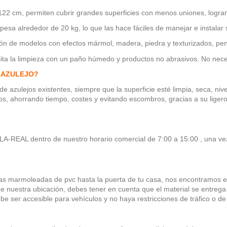
2 cm, permiten cubrir grandes superficies con menos uniones, logrand
 pesa alrededor de 20 kg, lo que las hace fáciles de manejar e instalar
n de modelos con efectos mármol, madera, piedra y texturizados, pens
cilita la limpieza con un paño húmedo y productos no abrasivos. No nece
 AZULEJO?
e azulejos existentes, siempre que la superficie esté limpia, seca, niv
guos, ahorrando tiempo, costes y evitando escombros, gracias a su liger
ILA-REAL dentro de nuestro horario comercial de 7:00 a 15:00 , una ve
acas marmoleadas de pvc hasta la puerta de tu casa, nos encontramo
nuestra ubicación, debes tener en cuenta que el material se entrega a
 ser accesible para vehículos y no haya restricciones de tráfico o de