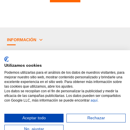
INFORMACIÓN
¿TIENES DUDAS?
Utilizamos cookies
PRINCIPALES CATEGORÍAS
Podemos utilizarlas para el análisis de los datos de nuestros visitantes, para
mejorar nuestro sitio web, mostrar contenido personalizado y brindarle una
excelente experiencia en el sitio web. Para obtener más información sobre
las cookies que utilizamos, abre los ajustes.
Los datos se recopilan con el fin de personalizar la publicidad y medir la
eficacia de las campañas publicitarias. Los datos pueden ser compartidos
con Google LLC, más información se puede encontrar
aquí
.
Aceptar todo
Rechazar
Diseñado por Rótulos Levante.
Todos los derechos reservados.
No, ajustar
Ayuda online