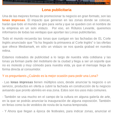
Lona publicitaria
Una de las mejores formas de promocionar tu negocio en gran formato, son las
lonas impresas
. El impacto que generan en las zonas donde se colocan,
harán que todo el mundo se gire para verla y que se queden con el nombre de
tu empresa en un solo vistazo. Por eso, en Rótulos Levante, queremos
informaros de todas las ventajas que aportan las Lonas publicitarías.
Todo el mundo recuerda las lonas que cuelgan en las fachadas de EL Corte
Inglés anunciado que “Ya ha llegado la primavera al Corte Inglés” o las ofertas
que ofrece Mediamark, en sólo un vistazo se nos queda grabad en nuestra
retina.
Estamos rodeados de publicidad a lo largo de nuestra vida cotidiana y las
lonas ya forman parte del mobiliario de la ciudad y llega a ser un soporte que
no es molesto y muy cómodo para nuestra vista, ya que el mensaje llega de
forma directa al consumidor.
Y os preguntareis ¿Cuándo es la mejor ocasión para pedir una Lona?
-
Las
lonas impresas
tienen múltiplos usos, desde anunciar tu negocio o un
servicio, productos en oferta a cubrir la fachada en construcción de tu negocio
avisando que pronto abriréis en esa zona. Estos son los usos más comunes.
-
También se usa mucho en el campo de la cultura en alguna galería de arte,
en la que se podrás anunciar la inauguración de alguna exposición. También
en ferias como la de vestidos de novia de la nueva temporada.
-
Y Ahora que llegan a época de festivales, para indicar zonas, anunciar el