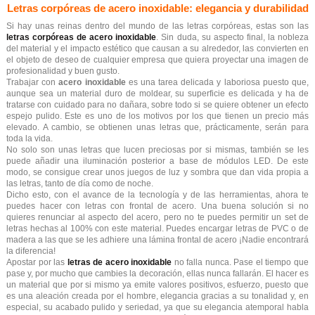
Letras corpóreas de acero inoxidable: elegancia y durabilidad
Si hay unas reinas dentro del mundo de las letras corpóreas, estas son las
letras corpóreas de acero inoxidable
. Sin duda, su aspecto final, la nobleza
del material y el impacto estético que causan a su alrededor, las convierten en
el objeto de deseo de cualquier empresa que quiera proyectar una imagen de
profesionalidad y buen gusto.
Trabajar con
acero inoxidable
es una tarea delicada y laboriosa puesto que,
aunque sea un material duro de moldear, su superficie es delicada y ha de
tratarse con cuidado para no dañara, sobre todo si se quiere obtener un efecto
espejo pulido. Este es uno de los motivos por los que tienen un precio más
elevado. A cambio, se obtienen unas letras que, prácticamente, serán para
toda la vida.
No solo son unas letras que lucen preciosas por si mismas, también se les
puede añadir una iluminación posterior a base de módulos LED. De este
modo, se consigue crear unos juegos de luz y sombra que dan vida propia a
las letras, tanto de día como de noche.
Dicho esto, con el avance de la tecnología y de las herramientas, ahora te
puedes hacer con letras con frontal de acero. Una buena solución si no
quieres renunciar al aspecto del acero, pero no te puedes permitir un set de
letras hechas al 100% con este material. Puedes encargar letras de PVC o de
madera a las que se les adhiere una lámina frontal de acero ¡Nadie encontrará
la diferencia!
Apostar por las
letras de acero inoxidable
no falla nunca. Pase el tiempo que
pase y, por mucho que cambies la decoración, ellas nunca fallarán. El hacer es
un material que por si mismo ya emite valores positivos, esfuerzo, puesto que
es una aleación creada por el hombre, elegancia gracias a su tonalidad y, en
especial, su acabado pulido y seriedad, ya que su elegancia atemporal habla